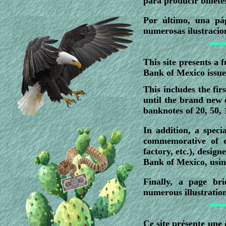
para producir billete
Por último, una pág
numerosas ilustracion
This site presents a 
Bank of Mexico issue
This includes the fi
until the brand new
banknotes of 20, 50, 
In addition, a speci
commemorative of d
factory, etc.), desig
Bank of Mexico, usin
Finally, a page br
numerous illustration
Ce site présente une 