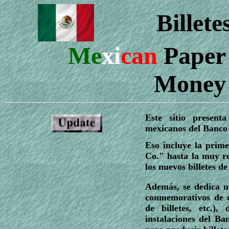
Billete
Me
xi
can
Paper
Money
Este sitio present
mexicanos del Banco 
Eso incluye la prim
Co." hasta la muy r
los nuevos billetes de
Además, se dedica un
conmemorativos de d
de billetes, etc.)
instalaciones del Ba